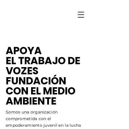
APOYA
EL TRABAJO DE
VOZES
FUNDACIÓN
CON EL MEDIO
AMBIENTE
Somos una organización
comprometida con el
empoderamiento juvenil en la lucha